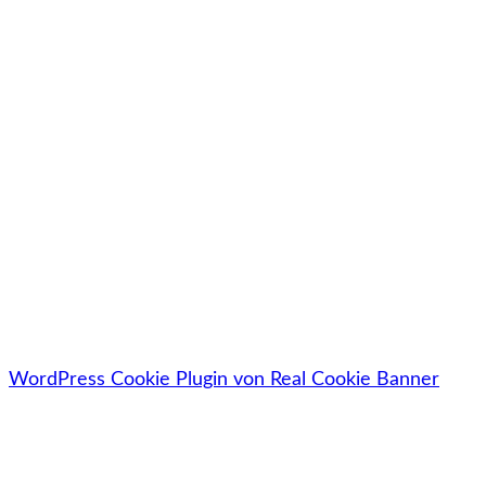
Jetzt kostenlos downloaden
🔓Deine Daten werden zu 100% sicher, vertraulich &
datenschutzkonform behandelt.
WordPress Cookie Plugin von Real Cookie Banner