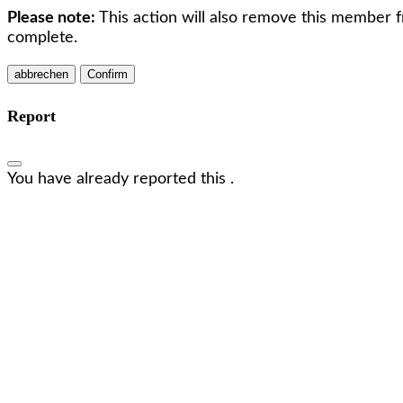
Please note:
This action will also remove this member f
complete.
Confirm
Report
You have already reported this
.
Wir freuen uns, dich kennenzulernen!
Lass uns in Kontakt treten