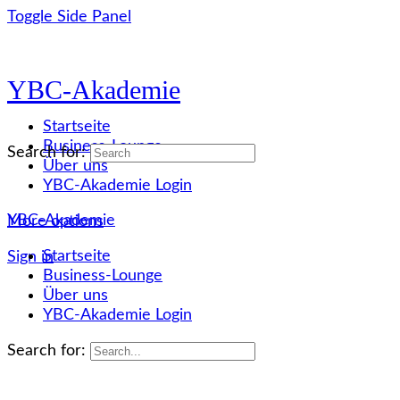
Toggle Side Panel
YBC-Akademie
Startseite
Business-Lounge
Search for:
Über uns
YBC-Akademie Login
YBC-Akademie
More options
Startseite
Sign in
Business-Lounge
Über uns
YBC-Akademie Login
Search for: