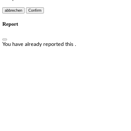
Confirm
Report
You have already reported this
.
Wir freuen uns, dich kennenzulernen!
Lass uns in Kontakt treten
Full Name