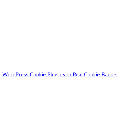
Jetzt kostenlos downloaden
🔓Deine Daten werden zu 100% sicher, vertraulich &
datenschutzkonform behandelt.
WordPress Cookie Plugin von Real Cookie Banner