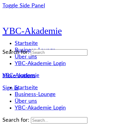
Toggle Side Panel
YBC-Akademie
Startseite
Business-Lounge
Search for:
Über uns
YBC-Akademie Login
YBC-Akademie
More options
Startseite
Sign in
Business-Lounge
Über uns
YBC-Akademie Login
Search for: