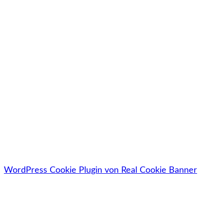
Jetzt kostenlos downloaden
🔓Deine Daten werden zu 100% sicher, vertraulich &
datenschutzkonform behandelt.
WordPress Cookie Plugin von Real Cookie Banner